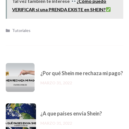
Tal vez también te interese
¿Cómo puedo
VERIFICAR si una PRENDA EXISTE en SHEIN?
Categorías
Tutoriales
¿Por qué Shein me rechaza mi pago?
MARZO 31, 2022
¿A que países envía Shein?
MARZO 31, 2022