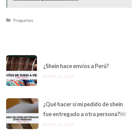
Categorías
Preguntas
¿Shein hace envíos a Perú?
MAYO 13, 2022
¿Qué hacer si mi pedido de shein
fue entregado a otra persona?￼
MAYO 13, 2022